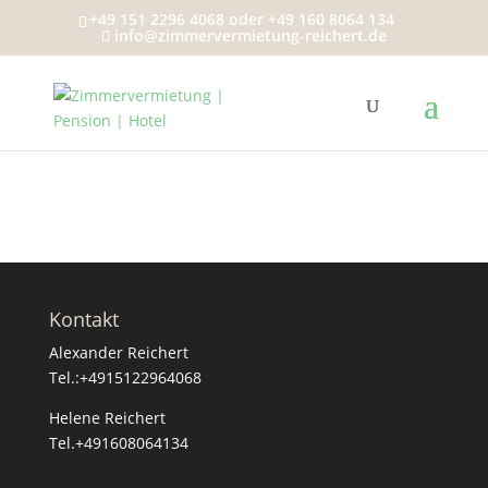
+49 151 2296 4068 oder +49 160 8064 134
info@zimmervermietung-reichert.de
Kontakt
Alexander Reichert
Tel.:+4915122964068
Helene Reichert
Tel.+491608064134