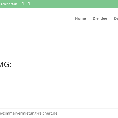
reichert.de
Home
Die Idee
D
MG:
o@zimmervermietung-reichert.de